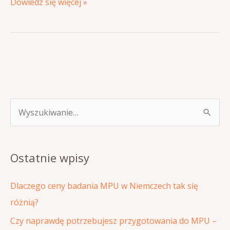
Dowiedz się więcej »
S
z
u
Ostatnie wpisy
k
a
Dlaczego ceny badania MPU w Niemczech tak się
j
różnią?
d
Czy naprawdę potrzebujesz przygotowania do MPU –
l