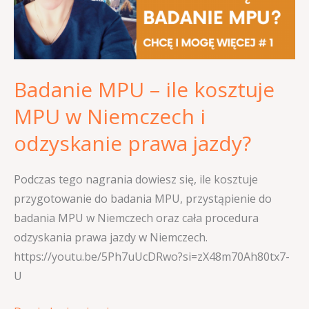
MPU
w
Niemczech
i
Badanie MPU – ile kosztuje
odzyskanie
prawa
MPU w Niemczech i
jazdy?
odzyskanie prawa jazdy?
Podczas tego nagrania dowiesz się, ile kosztuje
przygotowanie do badania MPU, przystąpienie do
badania MPU w Niemczech oraz cała procedura
odzyskania prawa jazdy w Niemczech.
https://youtu.be/5Ph7uUcDRwo?si=zX48m70Ah80tx7-
U