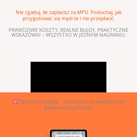
Nie zgaduj, ile zapłacisz za MPU. Posłuchaj, jak
przygotować się mądrze i nie przepłacić.
PRAWDZIWE KOSZTY, REALNE BŁĘDY, PRAKTYCZNE
WSKAZÓWKI – WSZYSTKO W JEDNYM NAGRANIU.
Zyskaj przewagę – zanim jeszcze wejdziesz do
gabinetu psychologa