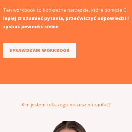
Ten workbook to konkretne narzędzie, które pomoże Ci
lepiej zrozumieć pytania, przećwiczyć odpowiedzi i
zyskać pewność siebie
.
SPRAWDZAM WORKBOOK
Kim jestem i dlaczego możesz mi zaufać?