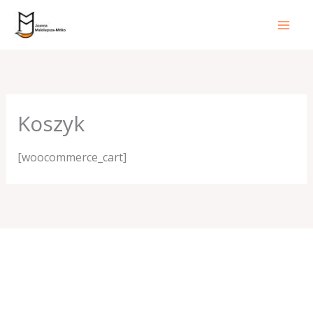
Przejdź
do
treści
Koszyk
[woocommerce_cart]