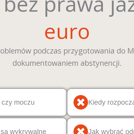
 bez prawa ja
euro
roblemów podczas przygotowania do MP
dokumentowaniem abstynencji.
 czy moczu​
Kiedy rozpocz
i są wykrywalne
Jak wybrać od