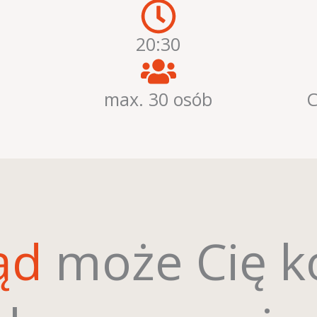
20:30
max. 30 osób
C
ąd
może Cię k