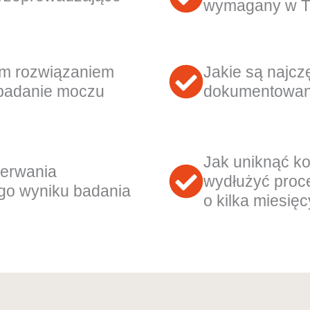
wymagany w Tw
zym rozwiązaniem
Jakie są najcz
 badanie moczu
dokumentowania
Jak uniknąć k
rzerwania
wydłużyć proc
ego wyniku badania
o kilka miesięc