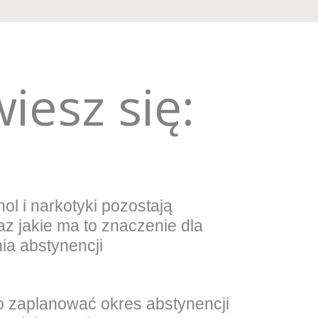
iesz się:
ol i narkotyki pozostają
z jakie ma to znaczenie dla
a abstynencji
o zaplanować okres abstynencji