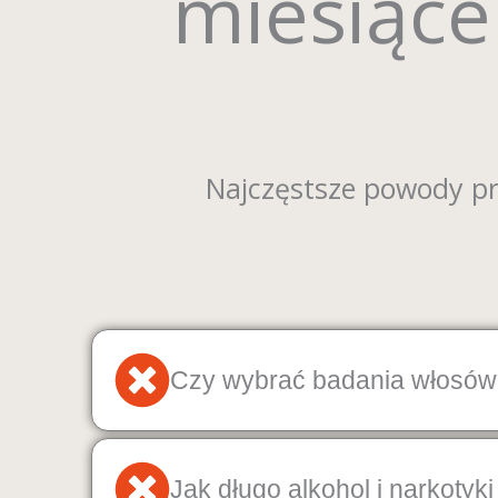
miesiące
Najczęstsze powody p
Czy wybrać badania włosów
Jak długo alkohol i narkotyk