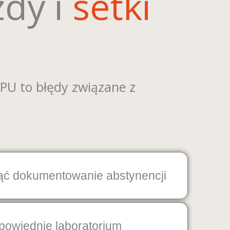
zdy i
setki
U to błędy związane z
ąć dokumentowanie abstynencji
powiednie laboratorium