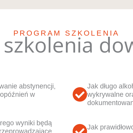
PROGRAM SZKOLENIA
szkolenia dow
anie abstynencji,
Jak długo alkoh
 opóźnień w
wykrywalne ora
dokumentowani
órego wyniki będą
Jak prawidłow
przeprowadzające