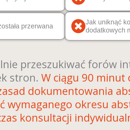
Jak uniknąć k
 została przerwana
dodatkowych m
lnie przeszukiwać forów in
ek stron.
W ciągu 90 minut
 zasad dokumentowania abs
ć wymaganego okresu absty
zas konsultacji indywidual