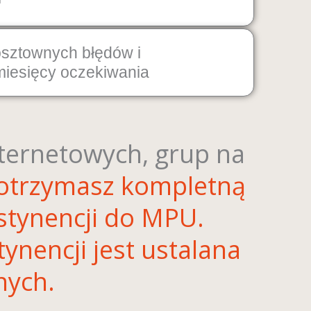
osztownych błędów i
iesięcy oczekiwania
ternetowych, grup na
 otrzymasz kompletną
tynencji do MPU.
nencji jest ustalana
nych.