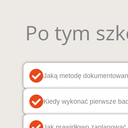
Po tym szk
Jaką metodę dokumentowani
Kiedy wykonać pierwsze ba
Jak prawidłowo zaplanować 