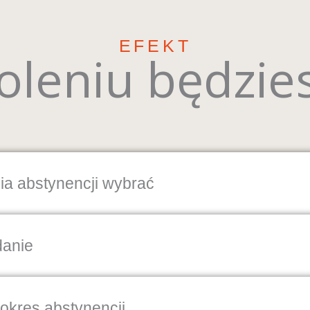
EFEKT
oleniu będzies
a abstynencji wybrać
danie
okres abstynencji