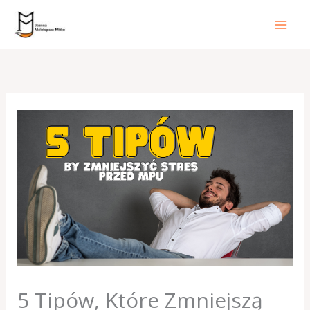
Przejdź
do
treści
5 Tipów, Które Zmniejszą