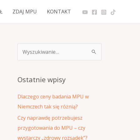
Ł
ZDAJ MPU
KONTAKT
S
z
u
Ostatnie wpisy
k
a
Dlaczego ceny badania MPU w
j
Niemczech tak się różnią?
d
Czy naprawdę potrzebujesz
l
przygotowania do MPU – czy
a
wystarczy „zdrowy rozsądek”?