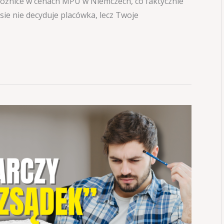
 różnice w cenach MPU w Niemczech, co faktycznie
sie nie decyduje placówka, lecz Twoje