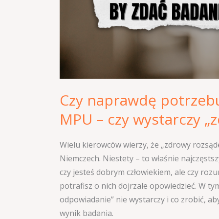
„zdrowy
rozsądek”?
Czy naprawdę potrzebu
MPU – czy wystarczy „
Wielu kierowców wierzy, że „zdrowy rozsąd
Niemczech. Niestety – to właśnie najczęs
czy jesteś dobrym człowiekiem, ale czy roz
potrafisz o nich dojrzale opowiedzieć. W t
odpowiadanie” nie wystarczy i co zrobić, a
wynik badania.