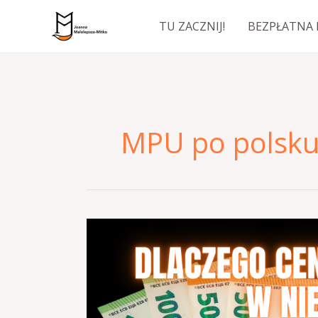
Przejdź
TU ZACZNIJ!
BEZPŁATNA 
do
treści
MPU po polsk
Dlaczego
ceny
badania
MPU
w