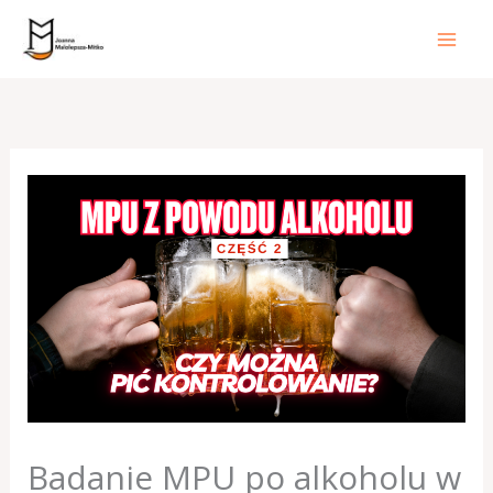
Przejdź
do
treści
Badanie MPU po alkoholu w