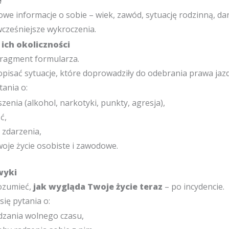
e
we informacje o sobie – wiek, zawód, sytuację rodzinną, da
wcześniejsze wykroczenia.
 ich okoliczności
fragment formularza.
pisać sytuacje, które doprowadziły do odebrania prawa jazd
tania o:
zenia (alkohol, narkotyki, punkty, agresja),
ć,
 zdarzenia,
oje życie osobiste i zawodowe.
awyki
ozumieć,
jak wygląda Twoje życie teraz
– po incydencie.
się pytania o:
zania wolnego czasu,