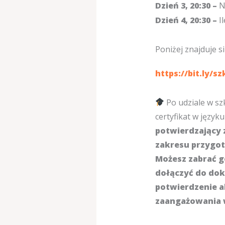
Dzień 3, 20:30 –
N
Dzień 4, 20:30 –
I
Poniżej znajduje s
https://bit.ly/s
Po udziale w s
certyfikat w język
potwierdzający 
zakresu przygo
Możesz zabrać go
dołączyć do dok
potwierdzenie 
zaangażowania 