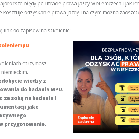
ajdroższe błędy po utracie prawa jazdy w Niemczech i jak ic
le kosztuje odzyskanie prawa jazdy i na czym można zaoszcz
ię link do zapisów na szkolenie:
zkoleniempu
zkoleniach otrzymasz
u niemieckim
,
zdobycie wiedzy z
towania do badania MPU.
 ze sobą na badanie i
umentacji jako
aktywnego
w przygotowanie.