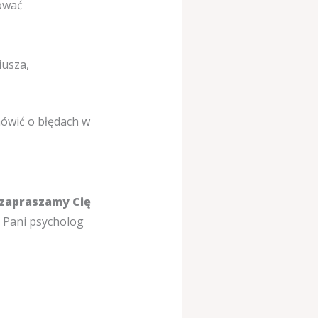
ować
iusza,
mówić o błędach w
 zapraszamy Cię
e Pani psycholog