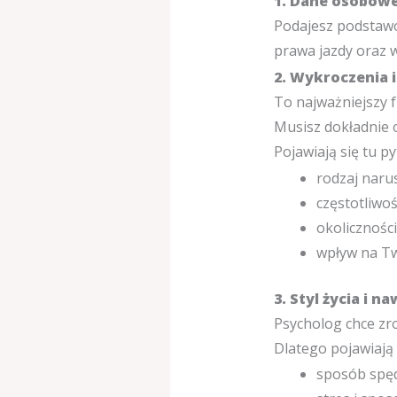
1. Dane osobow
Podajesz podstawo
prawa jazdy oraz 
2. Wykroczenia i
To najważniejszy 
Musisz dokładnie o
Pojawiają się tu py
rodzaj narus
częstotliwoś
okoliczności
wpływ na Tw
3. Styl życia i n
Psycholog chce zr
Dlatego pojawiają 
sposób spęd