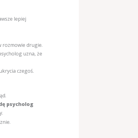
awsze lepiej
w rozmowie drugie.
 psycholog uzna, że
krycia czegoś.
ąd.
dę psycholog
y.
znie.