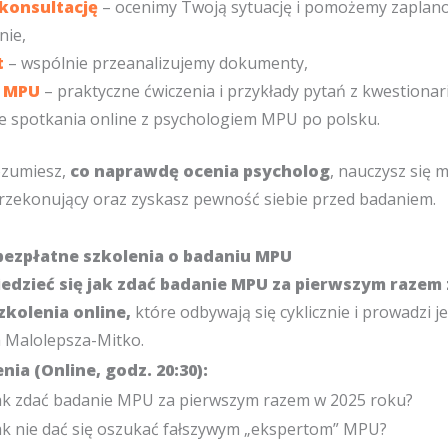
konsultację
– ocenimy Twoją sytuację i pomożemy zaplan
nie,
t
– wspólnie przeanalizujemy dokumenty,
 MPU
– praktyczne ćwiczenia i przykłady pytań z kwestionar
e spotkania online z psychologiem MPU po polsku.
ozumiesz,
co naprawdę ocenia psycholog
, nauczysz się 
przekonujący oraz zyskasz pewność siebie przed badaniem.
bezpłatne szkolenia o badaniu MPU
wiedzieć się jak zdać badanie MPU za pierwszym razem
zkolenia online,
które odbywają się cyklicznie i prowadzi j
a Malolepsza-Mitko.
enia
(Online, godz. 20:30):
ak zdać badanie MPU za pierwszym razem w 2025 roku?
ak nie dać się oszukać fałszywym „ekspertom” MPU?