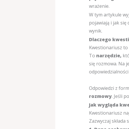
wrażenie.
W tym artykule wy
pojawiają i jak si
wynik.
Dlaczego kwesti
Kwestionariusz to 
To
narzędzie,
któ
się rozmowa.
Na j
odpowiedzialności
Odpowiedzi z form
rozmowy
.
Jeśli p
Jak wygląda kwe
Kwestionariusz na
Zazwyczaj składa si