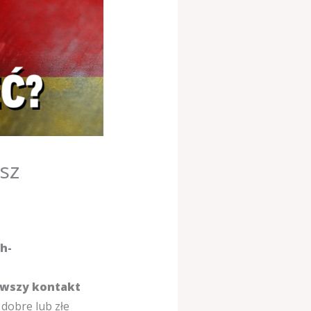
sz
h-
rwszy kontakt
dobre lub złe