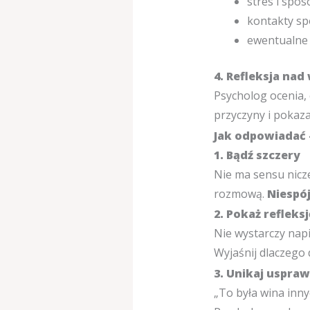
stres i spos
kontakty sp
ewentualne u
4. Refleksja na
Psycholog ocenia, 
przyczyny i pokazać
Jak odpowiadać 
1. Bądź szczery
Nie ma sensu nicz
rozmową.
Niespó
2. Pokaż refleksj
Nie wystarczy napis
Wyjaśnij dlaczego 
3. Unikaj uspraw
„To była wina inny