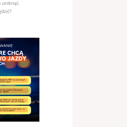
h uniknąć.
ędzić?