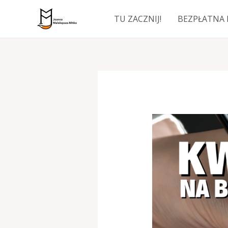
Przejdź
TU ZACZNIJ!
BEZPŁATNA 
do
treści