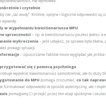
dpowiedzialności, nie wymówek.
nkretnie i czytelnie
by nie „lać wody”. Krótkie, spójne i logiczne odpowiedzi są z
ie wywody.
dy w wypełnianiu kwestionariusza MPU
e sprzeczności
– np. w kwestionariuszu piszesz jedno, a 
owanie wykroczenia
– jeśli udajesz, że sprawa była błaha,
łeś powagi sytuacji.
nformacje
– opuszczanie faktów może wyglądać jak próba u
przygotować się z pomocą psychologa
óbuje wypełnić kwestionariusz samodzielnie, ale to duży bł
zygotowanie do MPU
pomaga zrozumieć,
co tak napraw
jak formułować odpowiedzi w sposób autentyczny, ale i mądr
axis
pomagamy Ci przejść przez ten etap spokojnie i skutec