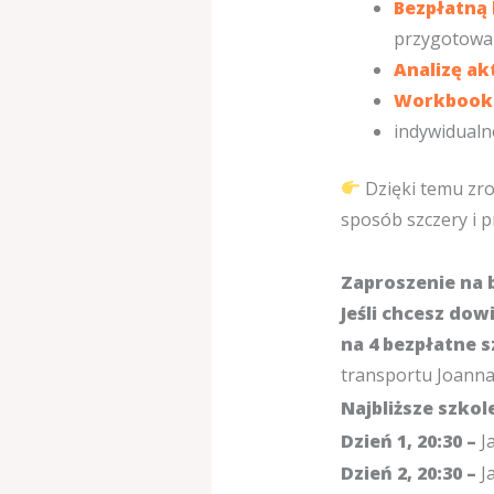
Bezpłatną 
przygotowa
Analizę ak
Workbook
indywidualn
Dzięki temu zr
sposób szczery i 
Zaproszenie na 
Jeśli chcesz do
na 4 bezpłatne s
transportu Joann
Najbliższe szkol
Dzień 1, 20:30 –
J
Dzień 2, 20:30 –
J