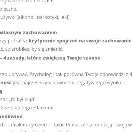
oby radzenia sobie z nim,
ołeczne,
żywki (alkohol, narkotyki, leki).
d własnym zachowaniem
czy potrafisz
krytycznie spojrzeć na swoje zachowanie
, co zrobiłeś, by się zmienić.
– 4 zasady, które zwiększą Twoje szanse
ego ukrywać. Psycholog i tak porówna Twoje odpowiedzi z 
jność
jest najczęstszym powodem negatywnego wyniku.
ę
ać „to był błąd”.
doszło do tego zdarzenia.
iedliwień
ch”, „miałem zły dzień” – takie tłumaczenia obniżają Twoją 