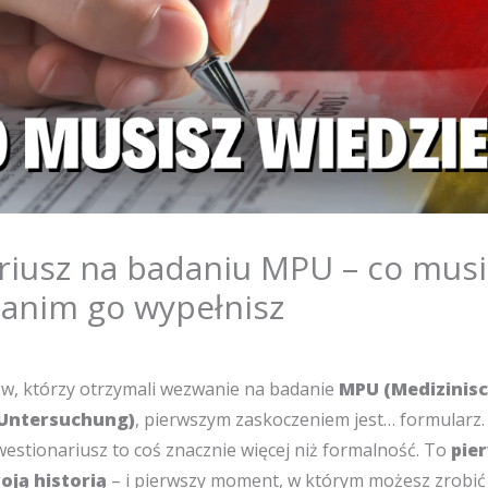
riusz na badaniu MPU – co musi
zanim go wypełnisz
ów, którzy otrzymali wezwanie na badanie
MPU (Medizinisc
 Untersuchung)
, pierwszym zaskoczeniem jest… formularz.
estionariusz to coś znacznie więcej niż formalność. To
pie
oją historią
– i pierwszy moment, w którym możesz zrobić 