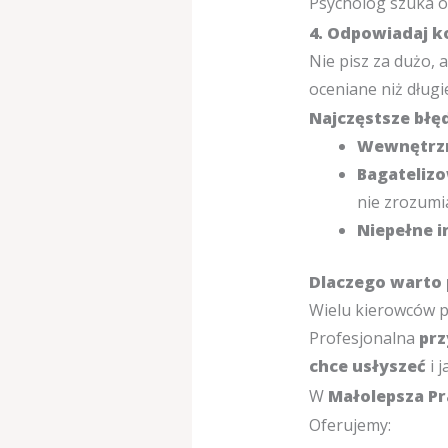
Psycholog szuka o
4. Odpowiadaj ko
Nie pisz za dużo, a
oceniane niż dług
Najczęstsze błę
Wewnętrzn
Bagateliz
nie zrozumia
Niepełne i
Dlaczego warto 
Wielu kierowców pr
Profesjonalna
pr
chce usłyszeć
i 
W
Małolepsza Pr
Oferujemy: