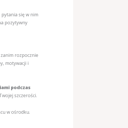
 pytania się w nim
 na pozytywny
 zanim rozpocznie
, motywacji i
iami podczas
Twojej szczerości.
scu w ośrodku.