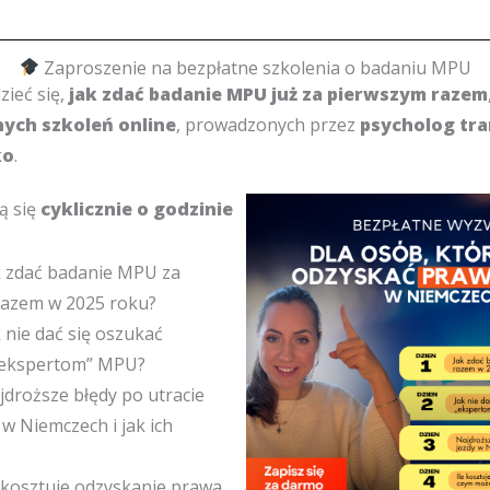
Zaproszenie na bezpłatne szkolenia o badaniu MPU
zieć się,
jak zdać badanie MPU już za pierwszym razem
nych szkoleń online
, prowadzonych przez
psycholog tra
ko
.
ą się
cyklicznie o godzinie
 zdać badanie MPU za
razem w 2025 roku?
 nie dać się oszukać
„ekspertom” MPU?
droższe błędy po utracie
w Niemczech i jak ich
 kosztuje odzyskanie prawa