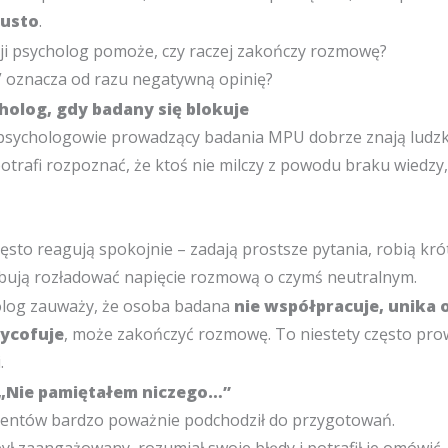
pusto
.
cji psycholog pomoże, czy raczej zakończy rozmowę?
t” oznacza od razu negatywną opinię?
holog, gdy badany się blokuje
ychologowie prowadzący badania MPU dobrze znają ludzki
otrafi rozpoznać, że ktoś nie milczy z powodu braku wiedzy,
często reagują spokojnie – zadają prostsze pytania, robią kr
ują rozładować napięcie rozmową o czymś neutralnym.
holog zauważy, że osoba badana
nie współpracuje, unika 
wycofuje
, może zakończyć rozmowę.
To niestety często pro
.
: „Nie pamiętałem niczego…”
lientów bardzo poważnie podchodził do przygotowań.
ł zaangażowany, rozumiał swoje błędy i potrafił je omówić.