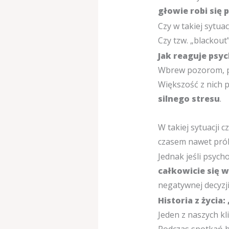
głowie robi się 
Czy w takiej sytua
Czy tzw. „blackou
Jak reaguje psyc
Wbrew pozorom, ps
Większość z nich p
silnego stresu
.
W takiej sytuacji 
czasem nawet prób
Jednak jeśli psyc
całkowicie się 
negatywnej decyzji
Historia z życia
Jeden z naszych k
Podczas spotkań by