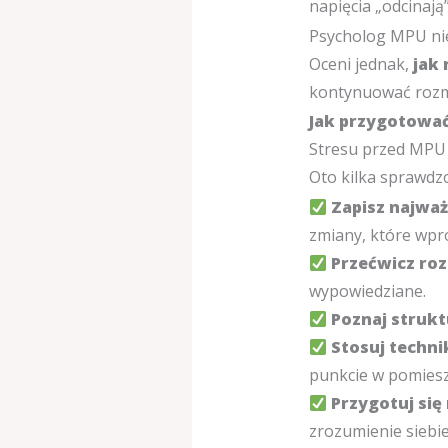
napięcia „odcinają”
Psycholog MPU nie 
Oceni jednak,
jak 
kontynuować rozmo
Jak przygotować
Stresu przed MPU 
Oto kilka sprawdz
Zapisz najważ
zmiany, które wpr
Przećwicz ro
wypowiedziane.
Poznaj strukt
Stosuj techni
punkcie w pomiesz
Przygotuj się
zrozumienie siebie