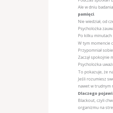
Ale w dniu badania
pamięci
.
Nie wiedział, od cz
Psycholożka zauwa
Po kilku minutach 
W tym momencie co
Przypomniał sobie
Zaczął spokojnie m
Psycholożka uważn
To pokazuje, że na
Jeśli rozumiesz sw
nawet w trudnym 
Dlaczego pojawi
Blackout, czyli ch
organizmu na stre