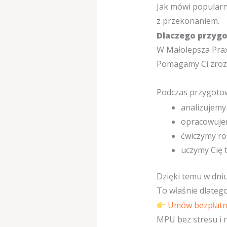
Jak mówi popular
z przekonaniem.
Dlaczego przygo
W Małolepsza Prax
Pomagamy Ci zrozum
Podczas przygoto
analizujemy
opracowujem
ćwiczymy r
uczymy Cię 
Dzięki temu w dniu
To właśnie dlateg
Umów bezpłatną
MPU bez stresu i 