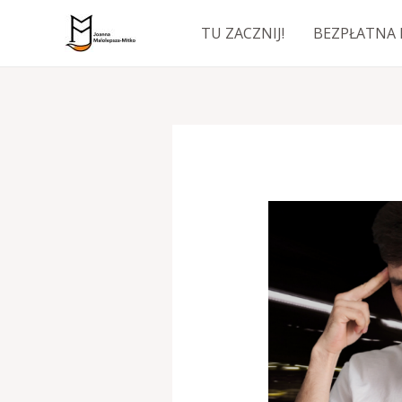
Przejdź
TU ZACZNIJ!
BEZPŁATNA 
do
treści