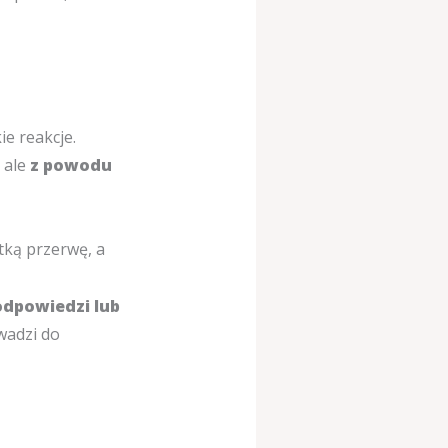
e reakcje.
 ale
z powodu
ótką przerwę, a
odpowiedzi lub
wadzi do