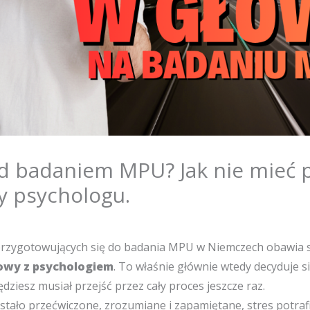
ed badaniem MPU? Jak nie mieć 
y psychologu.
rzygotowujących się do badania MPU w Niemczech obawia s
wy z psychologiem
.
To właśnie głównie wtedy decyduje si
ędziesz musiał przejść przez cały proces jeszcze raz.
stało przećwiczone, zrozumiane i zapamiętane, stres potraf