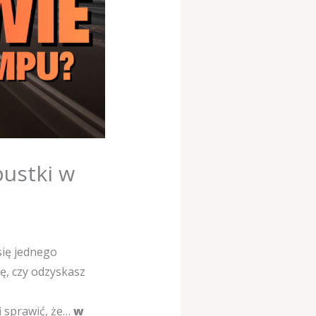
pustki w
ię jednego
ę, czy odzyskasz
i sprawić, że…
w