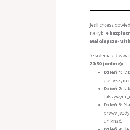
Jeśli chcesz dowied
na cykl
4 bezpłat
Małolepsza-Mit
Szkolenia odbywaj
20:30 (online):
Dzień 1:
Jak
pierwszym 
Dzień 2:
Jak
fałszywym 
Dzień 3:
Naj
prawa jazdy 
uniknąć.
Dzień 4:
Ile