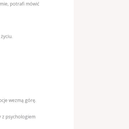
umie, potrafi mówić
życiu.
mocje wezmą górę.
y z psychologiem