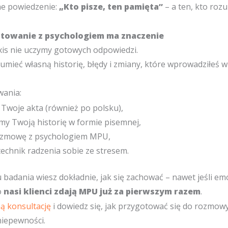
ne powiedzenie:
„Kto pisze, ten pamięta”
– a ten, kto roz
towanie z psychologiem ma znaczenie
is nie uczymy gotowych odpowiedzi.
ieć własną historię, błędy i zmiany, które wprowadziłeś w 
wania:
 Twoje akta (również po polsku),
y Twoją historię w formie pisemnej,
ozmowę z psychologiem MPU,
technik radzenia sobie ze stresem.
 badania wiesz dokładnie, jak się zachować – nawet jeśli e
o
nasi klienci zdają MPU już za pierwszym razem
.
 konsultację
i dowiedz się, jak przygotować się do rozmow
niepewności.