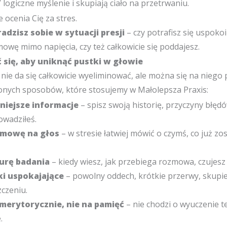
 logiczne myślenie i skupiają ciało na przetrwaniu.
ocenia Cię za stres.
radzisz sobie w sytuacji presji
– czy potrafisz się uspokoi
wę mimo napięcia, czy też całkowicie się poddajesz.
 się, aby uniknąć pustki w głowie
nie da się całkowicie wyeliminować, ale można się na niego
onych sposobów, które stosujemy w Małolepsza Praxis:
niejsze informacje
– spisz swoją historię, przyczyny błędó
owadziłeś.
zmowę na głos
– w stresie łatwiej mówić o czymś, co już zo
urę badania
– kiedy wiesz, jak przebiega rozmowa, czujesz 
ki uspokajające
– powolny oddech, krótkie przerwy, skupi
czeniu.
 merytorycznie, nie na pamięć
– nie chodzi o wyuczenie te
.