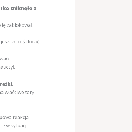
tko zniknęło z
 się zablokował.
jeszcze coś dodać.
owań.
auczył.
rażki
.
na właściwe tory –
ypowa reakcja
re w sytuacji