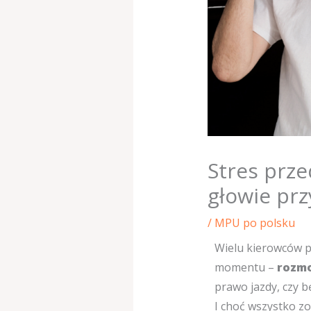
Stres prz
głowie prz
/
MPU po polsku
Wielu kierowców p
momentu –
rozmo
prawo jazdy, czy b
I choć wszystko zo