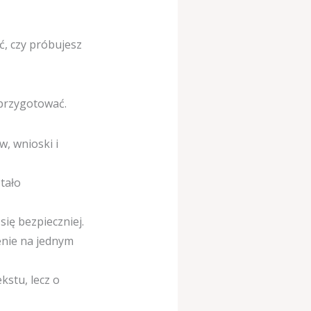
ć, czy próbujesz
 przygotować.
w, wnioski i
stało
się bezpieczniej.
enie na jednym
kstu, lecz o