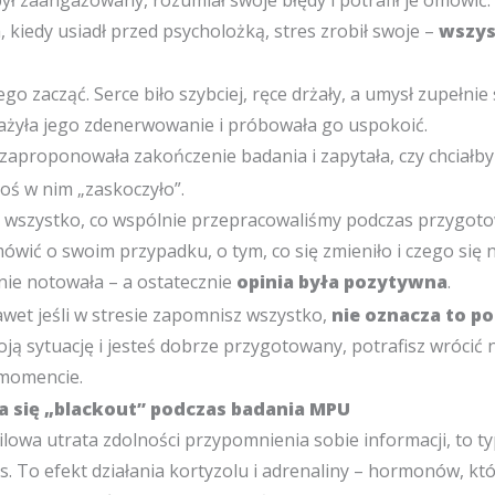
, kiedy usiadł przed psycholożką, stres zrobił swoje –
wszys
ego zacząć. Serce biło szybciej, ręce drżały, a umysł zupełnie
żyła jego zdenerwowanie i próbowała go uspokoić.
zaproponowała zakończenie badania i zapytała, czy chciałby 
ś w nim „zaskoczyło”.
 wszystko, co wspólnie przepracowaliśmy podczas przygot
ówić o swoim przypadku, o tym, co się zmieniło i czego się n
ie notowała – a ostatecznie
opinia była pozytywna
.
wet jeśli w stresie zapomnisz wszystko,
nie oznacza to po
oją sytuację i jesteś dobrze przygotowany, potrafisz wrócić 
momencie.
a się „blackout” podczas badania MPU
wilowa utrata zdolności przypomnienia sobie informacji, to t
s.
To efekt działania kortyzolu i adrenaliny – hormonów, któ