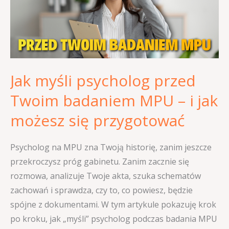
Twoim
badaniem
MPU
–
i
Jak myśli psycholog przed
jak
możesz
Twoim badaniem MPU – i jak
się
możesz się przygotować
przygotować
Psycholog na MPU zna Twoją historię, zanim jeszcze
przekroczysz próg gabinetu. Zanim zacznie się
rozmowa, analizuje Twoje akta, szuka schematów
zachowań i sprawdza, czy to, co powiesz, będzie
spójne z dokumentami. W tym artykule pokazuję krok
po kroku, jak „myśli” psycholog podczas badania MPU