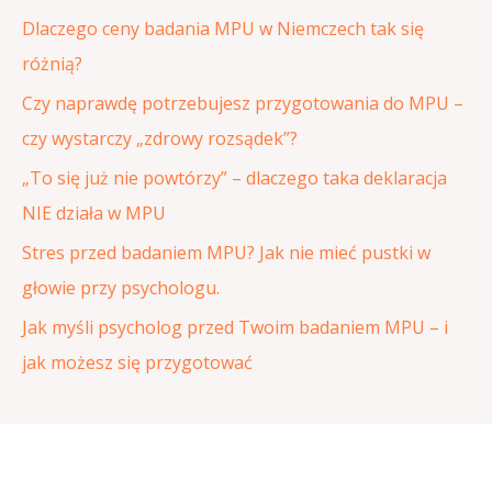
a
Dlaczego ceny badania MPU w Niemczech tak się
j
różnią?
d
Czy naprawdę potrzebujesz przygotowania do MPU –
l
czy wystarczy „zdrowy rozsądek”?
a
„To się już nie powtórzy” – dlaczego taka deklaracja
:
NIE działa w MPU
Stres przed badaniem MPU? Jak nie mieć pustki w
głowie przy psychologu.
Jak myśli psycholog przed Twoim badaniem MPU – i
jak możesz się przygotować