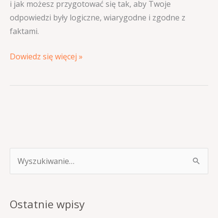
i jak możesz przygotować się tak, aby Twoje
odpowiedzi były logiczne, wiarygodne i zgodne z
faktami.
Dowiedz się więcej »
S
z
u
Ostatnie wpisy
k