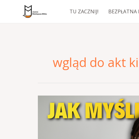
Przejdź
TU ZACZNIJ!
BEZPŁATNA 
do
treści
wgląd do akt k
Jak
myśli
psycholog
przed
Twoim