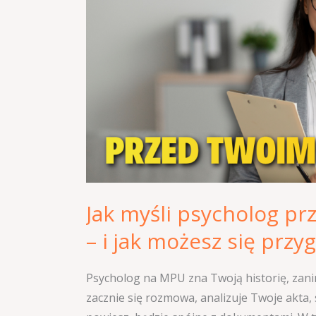
badaniem
MPU
–
i
jak
możesz
się
przygotować
Jak myśli psycholog 
– i jak możesz się prz
Psycholog na MPU zna Twoją historię, zani
zacznie się rozmowa, analizuje Twoje akta,