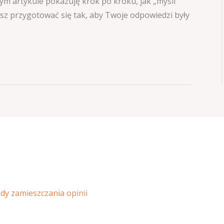
m artykule pokazuję krok po kroku, jak „myśli”
z przygotować się tak, aby Twoje odpowiedzi były
ady zamieszczania opinii