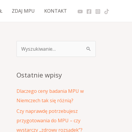
Ł
ZDAJ MPU
KONTAKT
S
z
u
Ostatnie wpisy
k
a
Dlaczego ceny badania MPU w
j
Niemczech tak się różnią?
d
Czy naprawdę potrzebujesz
l
przygotowania do MPU – czy
a
wystarczy „zdrowy rozsądek”?