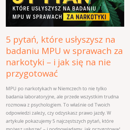
badaniu
MPU
w
sprawach
5 pytań, które usłyszysz na
za
narkotyki
badaniu MPU w sprawach za
–
narkotyki – i jak się na nie
i
jak
przygotować
się
na
MPU po narkotykach w Niemczech to nie tylko
nie
badania laboratoryjne, ale przede wszystkim trudna
przygotować
rozmowa z psychologiem. To właśnie od Twoich
odpowiedzi zależy, czy odzyskasz prawo jazdy. W
artykule pokazujemy 5 najczęstszych pytań, które
możesz usłyszeć – i podpowiadamy, jak przygotować