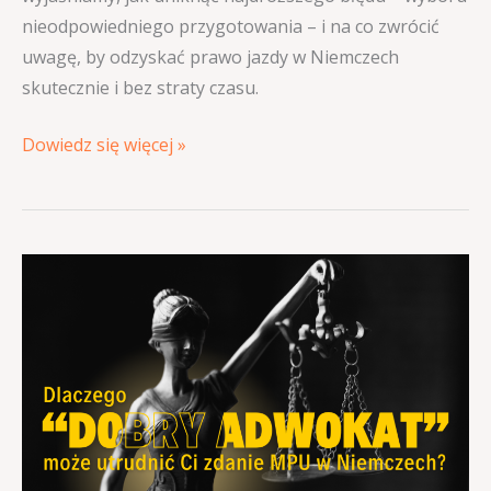
nieodpowiedniego przygotowania – i na co zwrócić
uwagę, by odzyskać prawo jazdy w Niemczech
skutecznie i bez straty czasu.
Dowiedz się więcej »
Dlaczego
„dobry
adwokat”
może
utrudnić
Ci
zdanie
MPU