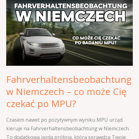
w
Niemczech
–
co
może
Cię
czekać
po
Fahrverhaltensbeobachtung
MPU?
w Niemczech – co może Cię
czekać po MPU?
Czasem nawet po pozytywnym wyniku MPU urząd
kieruje na Fahrverhaltensbeobachtung w Niemczech.
To dodatkowa jazda próbna, która sprawdza Twoje