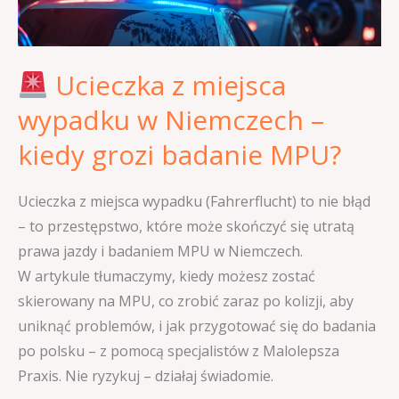
Niemczech
–
kiedy
Ucieczka z miejsca
grozi
badanie
wypadku w Niemczech –
MPU?
kiedy grozi badanie MPU?
Ucieczka z miejsca wypadku (Fahrerflucht) to nie błąd
– to przestępstwo, które może skończyć się utratą
prawa jazdy i badaniem MPU w Niemczech.
W artykule tłumaczymy, kiedy możesz zostać
skierowany na MPU, co zrobić zaraz po kolizji, aby
uniknąć problemów, i jak przygotować się do badania
po polsku – z pomocą specjalistów z Malolepsza
Praxis. Nie ryzykuj – działaj świadomie.