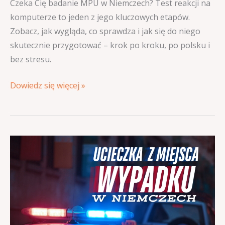
Czeka Cię badanie MPU w Niemczech? Test reakcji na
komputerze to jeden z jego kluczowych etapów.
Zobacz, jak wygląda, co sprawdza i jak się do niego
skutecznie przygotować – krok po kroku, po polsku i
bez stresu.
Dowiedz się więcej »
Ucieczka
z
miejsca
wypadku
w