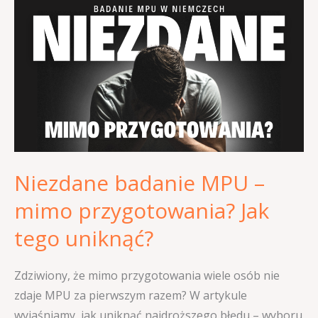
badanie
MPU
–
mimo
przygotowania?
Jak
tego
uniknąć?
Niezdane badanie MPU –
mimo przygotowania? Jak
tego uniknąć?
Zdziwiony, że mimo przygotowania wiele osób nie
zdaje MPU za pierwszym razem? W artykule
wyjaśniamy, jak uniknąć najdroższego błędu – wyboru