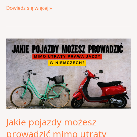
Dowiedz się więcej »
Jakie
pojazdy
możesz
prowadzić
mimo
utraty
prawa
jazdy?
Sprawdź,
Jakie pojazdy możesz
zanim
wsiądziesz!
prowadzić mimo utraty