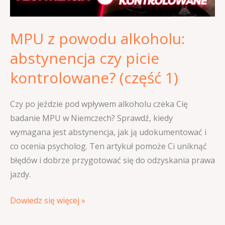
kontrolowane?
(część
MPU z powodu alkoholu:
1)
abstynencja czy picie
kontrolowane? (część 1)
Czy po jeździe pod wpływem alkoholu czeka Cię
badanie MPU w Niemczech? Sprawdź, kiedy
wymagana jest abstynencja, jak ją udokumentować i
co ocenia psycholog. Ten artykuł pomoże Ci uniknąć
błędów i dobrze przygotować się do odzyskania prawa
jazdy.
Dowiedz się więcej »