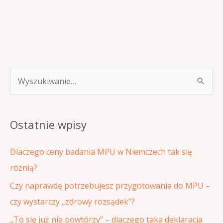
S
z
u
Ostatnie wpisy
k
a
Dlaczego ceny badania MPU w Niemczech tak się
j
różnią?
d
Czy naprawdę potrzebujesz przygotowania do MPU –
l
czy wystarczy „zdrowy rozsądek”?
a
„To się już nie powtórzy” – dlaczego taka deklaracja