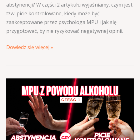
abstynencji? W części 2 artykułu wyjaśniamy, czym jest
tzw. picie kontrolowane, kiedy może być
zaakceptowane przez psychologa MPU i jak się
przygotować, by nie ryzykować negatywnej opinii.
Dowiedz się więcej »
MPU
z
powodu
alkoholu:
abstynencja
czy
picie