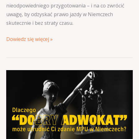
nieodpowiedniego przygotowania – i na co zwrócić
uwagę, by odzyskać prawo jazdy w Niemczech
skutecznie i bez straty czasu.
Dowiedz się więcej »
Dlaczego
„dobry
adwokat”
może
utrudnić
Ci
zdanie
MPU