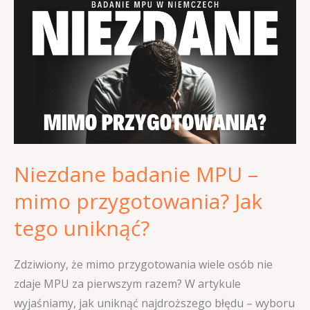
badanie
MPU
–
mimo
przygotowania?
Jak
tego
uniknąć?
Niezdane badanie MPU –
mimo przygotowania? Jak
tego uniknąć?
Zdziwiony, że mimo przygotowania wiele osób nie
zdaje MPU za pierwszym razem? W artykule
wyjaśniamy, jak uniknąć najdroższego błędu – wyboru