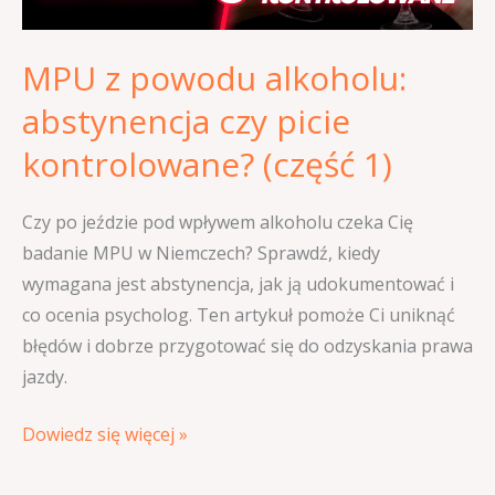
kontrolowane?
(część
MPU z powodu alkoholu:
1)
abstynencja czy picie
kontrolowane? (część 1)
Czy po jeździe pod wpływem alkoholu czeka Cię
badanie MPU w Niemczech? Sprawdź, kiedy
wymagana jest abstynencja, jak ją udokumentować i
co ocenia psycholog. Ten artykuł pomoże Ci uniknąć
błędów i dobrze przygotować się do odzyskania prawa
jazdy.
Dowiedz się więcej »