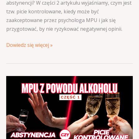
abstynencji? W części 2 artykułu wyjaśniamy, czym jest
tzw. picie kontrolowane, kiedy może być
zaakceptowane przez psychologa MPU i jak się
przygotować, by nie ryzykować negatywnej opinii.
Dowiedz się więcej »
MPU
z
powodu
alkoholu:
abstynencja
czy
picie