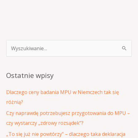
S
z
u
Ostatnie wpisy
k
a
Dlaczego ceny badania MPU w Niemczech tak się
j
różnią?
d
Czy naprawdę potrzebujesz przygotowania do MPU –
l
czy wystarczy „zdrowy rozsądek”?
a
„To się już nie powtórzy” – dlaczego taka deklaracja