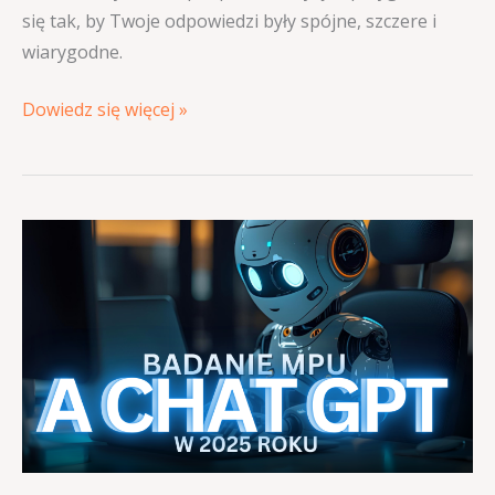
się tak, by Twoje odpowiedzi były spójne, szczere i
wiarygodne.
Dowiedz się więcej »
Badanie
MPU
a
ChatGPT
w
2025
roku
–
pomocne