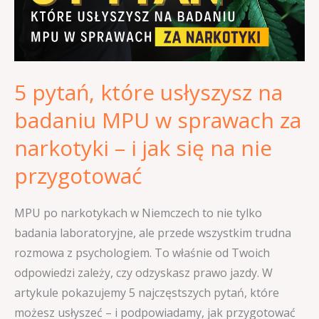
badaniu
MPU
w
sprawach
5 pytań, które usłyszysz na
za
narkotyki
badaniu MPU w sprawach za
–
narkotyki – i jak się na nie
i
jak
przygotować
się
na
MPU po narkotykach w Niemczech to nie tylko
nie
badania laboratoryjne, ale przede wszystkim trudna
przygotować
rozmowa z psychologiem. To właśnie od Twoich
odpowiedzi zależy, czy odzyskasz prawo jazdy. W
artykule pokazujemy 5 najczęstszych pytań, które
możesz usłyszeć – i podpowiadamy, jak przygotować