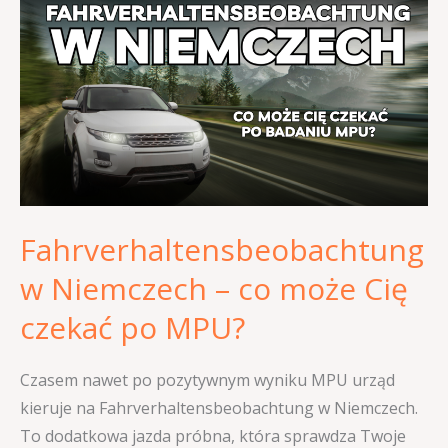
w
Niemczech
–
co
może
Cię
czekać
po
Fahrverhaltensbeobachtung
MPU?
w Niemczech – co może Cię
czekać po MPU?
Czasem nawet po pozytywnym wyniku MPU urząd
kieruje na Fahrverhaltensbeobachtung w Niemczech.
To dodatkowa jazda próbna, która sprawdza Twoje