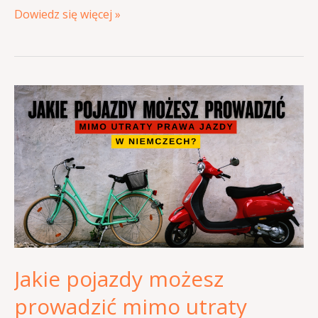
Dowiedz się więcej »
Jakie
pojazdy
możesz
prowadzić
mimo
utraty
prawa
jazdy?
Sprawdź,
Jakie pojazdy możesz
zanim
wsiądziesz!
prowadzić mimo utraty