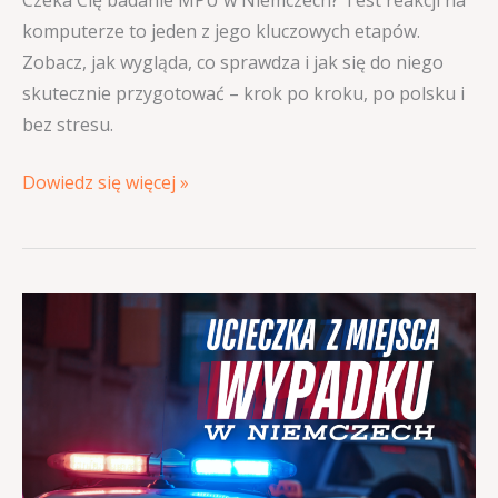
Czeka Cię badanie MPU w Niemczech? Test reakcji na
komputerze to jeden z jego kluczowych etapów.
Zobacz, jak wygląda, co sprawdza i jak się do niego
skutecznie przygotować – krok po kroku, po polsku i
bez stresu.
Dowiedz się więcej »
Ucieczka
z
miejsca
wypadku
w
Niemczech