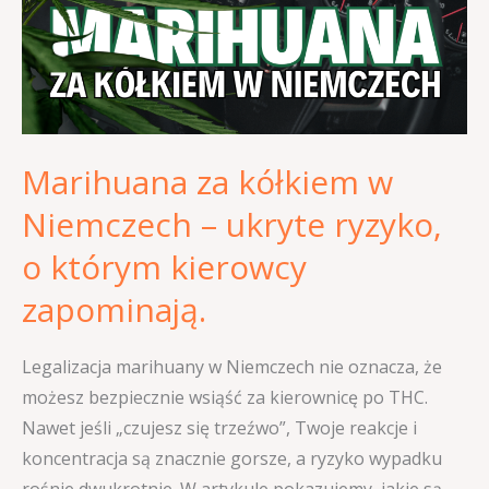
Niemczech
–
ukryte
ryzyko,
o
Marihuana za kółkiem w
którym
kierowcy
Niemczech – ukryte ryzyko,
zapominają.
o którym kierowcy
zapominają.
Legalizacja marihuany w Niemczech nie oznacza, że
możesz bezpiecznie wsiąść za kierownicę po THC.
Nawet jeśli „czujesz się trzeźwo”, Twoje reakcje i
koncentracja są znacznie gorsze, a ryzyko wypadku