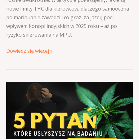
rośnie dwukrotnie. W artykule pokazujemy, jakie są
nowe limity THC dla kierowców, dlaczego samoocena
po marihuanie zawodzi i co grozi za jazdę pod
wpływem konopi indyjskich w 2025 roku – aż po
ryzyko skierowania na MPU.
Dowiedz się więcej »
5
pytań,
które
usłyszysz
na
badaniu
MPU