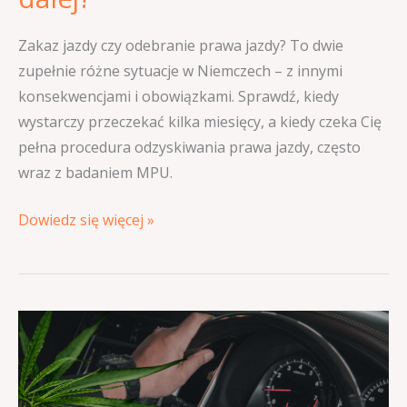
Zakaz jazdy czy odebranie prawa jazdy? To dwie
zupełnie różne sytuacje w Niemczech – z innymi
konsekwencjami i obowiązkami. Sprawdź, kiedy
wystarczy przeczekać kilka miesięcy, a kiedy czeka Cię
pełna procedura odzyskiwania prawa jazdy, często
wraz z badaniem MPU.
Dowiedz się więcej »
Marihuana
za
kółkiem
w