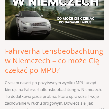
Niemczech
–
co
może
Cię
czekać
po
Fahrverhaltensbeobachtung
MPU?
w Niemczech – co może Cię
czekać po MPU?
Czasem nawet po pozytywnym wyniku MPU urząd
kieruje na Fahrverhaltensbeobachtung w Niemczech.
To dodatkowa jazda próbna, która sprawdza Twoje
zachowanie w ruchu drogowym. Dowiedz się, jak