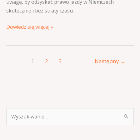
uwagę, by odzyskać prawo jazdy w Niemczech
skutecznie i bez straty czasu.
Dowiedz się więcej »
1
2
3
Następny
→
S
z
u