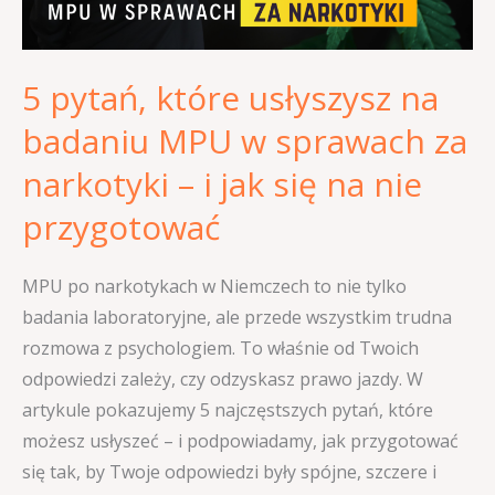
w
sprawach
5 pytań, które usłyszysz na
za
narkotyki
badaniu MPU w sprawach za
–
narkotyki – i jak się na nie
i
jak
przygotować
się
na
MPU po narkotykach w Niemczech to nie tylko
nie
badania laboratoryjne, ale przede wszystkim trudna
przygotować
rozmowa z psychologiem. To właśnie od Twoich
odpowiedzi zależy, czy odzyskasz prawo jazdy. W
artykule pokazujemy 5 najczęstszych pytań, które
możesz usłyszeć – i podpowiadamy, jak przygotować
się tak, by Twoje odpowiedzi były spójne, szczere i