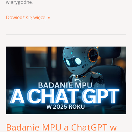
wiarygodne.
Dowiedz się więcej »
Badanie
MPU
a
ChatGPT
w
2025
roku
–
pomocne
Badanie MPU a ChatGPT w
narzędzie