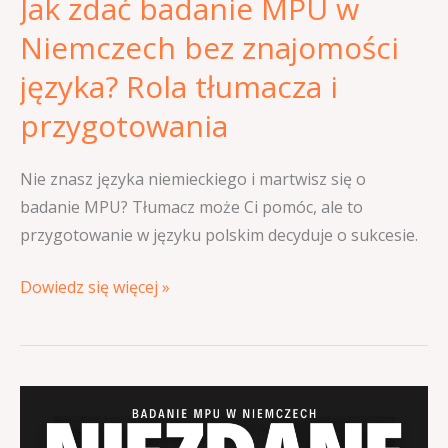
Jak zdać badanie MPU w
Rola
tłumacza
Niemczech bez znajomości
i
języka? Rola tłumacza i
przygotowania
przygotowania
Nie znasz języka niemieckiego i martwisz się o
badanie MPU? Tłumacz może Ci pomóc, ale to
przygotowanie w języku polskim decyduje o sukcesie.
Dowiedz się więcej »
Niezdane
badanie