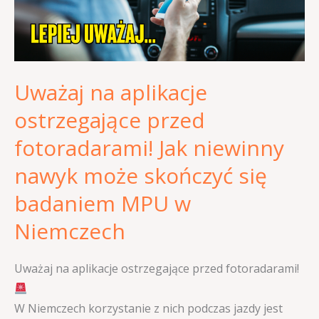
fotoradarami!
Jak
niewinny
nawyk
Uważaj na aplikacje
może
skończyć
ostrzegające przed
się
fotoradarami! Jak niewinny
badaniem
MPU
nawyk może skończyć się
w
badaniem MPU w
Niemczech
Niemczech
Uważaj na aplikacje ostrzegające przed fotoradarami!
W Niemczech korzystanie z nich podczas jazdy jest