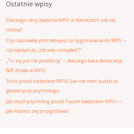
Ostatnie wpisy
k
a
Dlaczego ceny badania MPU w Niemczech tak się
j
różnią?
d
Czy naprawdę potrzebujesz przygotowania do MPU –
l
czy wystarczy „zdrowy rozsądek”?
a
„To się już nie powtórzy” – dlaczego taka deklaracja
:
NIE działa w MPU
Stres przed badaniem MPU? Jak nie mieć pustki w
głowie przy psychologu.
Jak myśli psycholog przed Twoim badaniem MPU – i
jak możesz się przygotować